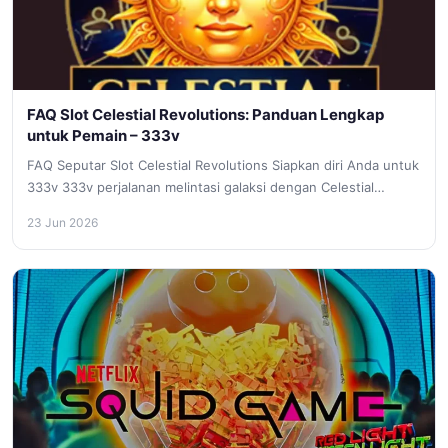
FAQ Slot Celestial Revolutions: Panduan Lengkap
untuk Pemain – 333v
FAQ Seputar Slot Celestial Revolutions Siapkan diri Anda untuk
333v 333v perjalanan melintasi galaksi dengan Celestial
Revolutions, sebuah slot bertema...
23 Jun 2026