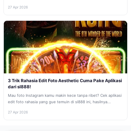
banget buat hemat uang...
27 Apr 2026
3 Trik Rahasia Edit Foto Aesthetic Cuma Pake Aplikasi
dari sl888!
Mau foto Instagram kamu makin kece tanpa ribet? Cek aplikasi
edit foto rahasia yang gue temuin di sl888 ini, hasilnya...
27 Apr 2026