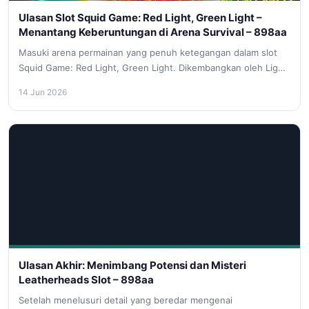
Ulasan Slot Squid Game: Red Light, Green Light –
Menantang Keberuntungan di Arena Survival – 898aa
Masuki arena permainan yang penuh ketegangan dalam slot
Squid Game: Red Light, Green Light. Dikembangkan oleh Light
and Wonder, permainan...
14 Jun 2026
Ulasan Akhir: Menimbang Potensi dan Misteri
Leatherheads Slot – 898aa
Setelah menelusuri detail yang beredar mengenai