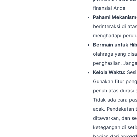
finansial Anda.
Pahami Mekanism
berinteraksi di at
menghadapi peruba
Bermain untuk Hib
olahraga yang disa
penghasilan. Jang
Kelola Waktu:
Sesi
Gunakan fitur peng
penuh atas durasi 
Tidak ada cara pas
acak. Pendekatan t
ditawarkan, dan s
ketegangan di seti
bagian dari apkqq1