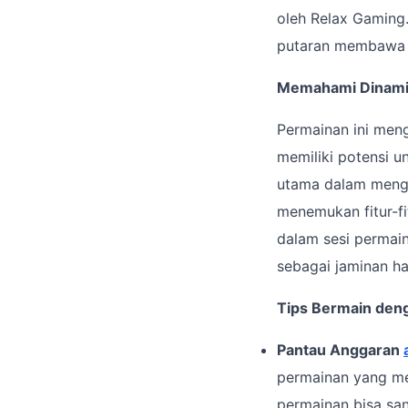
oleh Relax Gaming
putaran membawa an
Memahami Dinami
Permainan ini me
memiliki potensi u
utama dalam mengha
menemukan fitur-fit
dalam sesi permain
sebagai jaminan has
Tips Bermain deng
Pantau Anggaran
permainan yang mem
permainan bisa sa