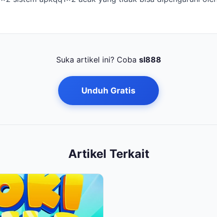
Suka artikel ini? Coba
sl888
Unduh Gratis
Artikel Terkait