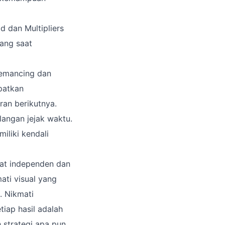
 dan Multipliers
ang saat
memancing dan
patkan
ran berikutnya.
angan jejak waktu.
iliki kendali
fat independen dan
ati visual yang
. Nikmati
tiap hasil adalah
 strategi apa pun.