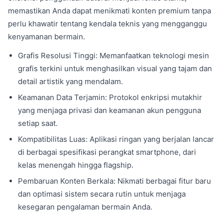
memastikan Anda dapat menikmati konten premium tanpa
perlu khawatir tentang kendala teknis yang mengganggu
kenyamanan bermain.
Grafis Resolusi Tinggi: Memanfaatkan teknologi mesin
grafis terkini untuk menghasilkan visual yang tajam dan
detail artistik yang mendalam.
Keamanan Data Terjamin: Protokol enkripsi mutakhir
yang menjaga privasi dan keamanan akun pengguna
setiap saat.
Kompatibilitas Luas: Aplikasi ringan yang berjalan lancar
di berbagai spesifikasi perangkat smartphone, dari
kelas menengah hingga flagship.
Pembaruan Konten Berkala: Nikmati berbagai fitur baru
dan optimasi sistem secara rutin untuk menjaga
kesegaran pengalaman bermain Anda.